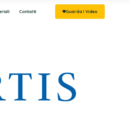
riali
Contatti
Guarda I Video