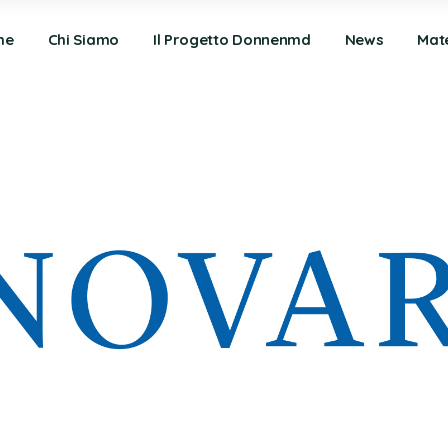
me
Chi Siamo
Il Progetto Donnenmd
News
Mate