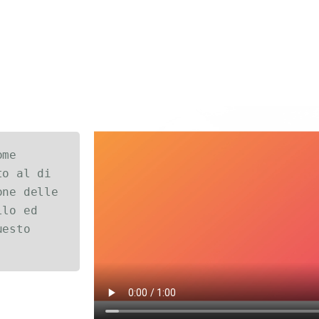
me 
o al di 
ne delle 
lo ed 
esto 